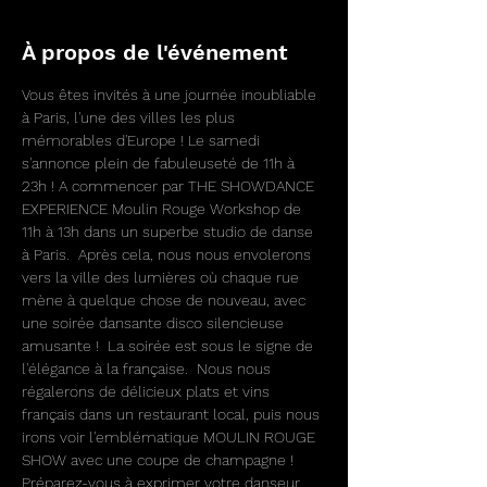
À propos de l'événement
Vous êtes invités à une journée inoubliable 
à Paris, l'une des villes les plus 
mémorables d'Europe ! Le samedi 
s'annonce plein de fabuleuseté de 11h à 
23h ! A commencer par THE SHOWDANCE 
EXPERIENCE Moulin Rouge Workshop de 
11h à 13h dans un superbe studio de danse 
à Paris.  Après cela, nous nous envolerons 
vers la ville des lumières où chaque rue 
mène à quelque chose de nouveau, avec 
une soirée dansante disco silencieuse 
amusante !  La soirée est sous le signe de 
l'élégance à la française.  Nous nous 
régalerons de délicieux plats et vins 
français dans un restaurant local, puis nous 
irons voir l'emblématique MOULIN ROUGE 
SHOW avec une coupe de champagne ! 
Préparez-vous à exprimer votre danseur 