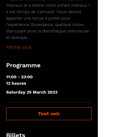
intérieur et à libérer votre enfant intérieur ! 
Il est temps de s'amuser ! Vous devrez 
apporter une tenue à porter pour 
l'expérience Showdance, quelque chose 
d'amusant pour la discothèque silencieuse 
et quelque…
Afficher plus
Programme
11:00 - 23:00
12 heures
Saturday 25 March 2023
Tout voir
Billets