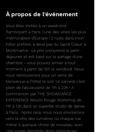
À propos de l'événement
Vous êtes invités à un week-end 
flamboyant à Paris, l'une des villes les plus 
mémorables d'Europe ! 2 nuits dans mon 
hôtel préféré, à deux pas du Sacré Coeur à 
Montmartre.  Le prix comprend le petit-
déjeuner et est basé sur le partage d'une 
chambre - vous pouvez arriver à tout 
moment à partir de 15h le vendredi. Nous 
nous retrouverons pour un verre de 
bienvenue à l'hôtel le soir. Le samedi c'est 
plein de fabuleuseté de 11h à 23h ! A 
commencer par THE SHOWDANCE 
EXPERIENCE Moulin Rouge Workshop de 
11h à 13h dans un superbe studio de danse 
à Paris.  Après cela, nous nous envolerons 
vers la ville des lumières où chaque rue 
mène à quelque chose de nouveau, avec 
une soirée dansante disco silencieuse 