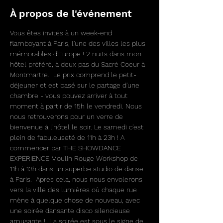
À propos de l'événement
Vous êtes invités à un week-end 
flamboyant à Paris, l'une des villes les plus 
mémorables d'Europe ! 2 nuits dans mon 
hôtel préféré, à deux pas du Sacré Coeur à 
Montmartre.  Le prix comprend le petit-
déjeuner et est basé sur le partage d'une 
chambre - vous pouvez arriver à tout 
moment à partir de 15h le vendredi. Nous 
nous retrouverons pour un verre de 
bienvenue à l'hôtel le soir. Le samedi c'est 
plein de fabuleuseté de 11h à 23h ! A 
commencer par THE SHOWDANCE 
EXPERIENCE Moulin Rouge Workshop de 
11h à 13h dans un superbe studio de danse 
à Paris.  Après cela, nous nous envolerons 
vers la ville des lumières où chaque rue 
mène à quelque chose de nouveau, avec 
une soirée dansante disco silencieuse 
amusante !  La soirée est sous le signe de 