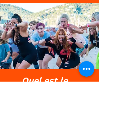
Quel est le ...
Le Showdance
Expérience
...
®
Dansez-vous heureux.
L'expérience Showdance est une
expérience interactive inoubliable qui
brise les barrières, laissant les gens se
sentir libres et fantastiques. laissant
leur espace mental transformé en joie