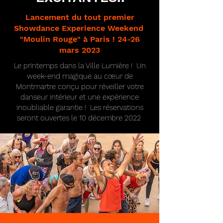
Lancement du tout premier
Showdance Experience Weekend
"Moulin Rouge" à Paris ! 24-26
mars 2023
Le printemps dans la Ville Lumière ! Un
week-end magique au cœur de
Montmartre conçu pour réveiller votre
danseur intérieur et une expérience
inoubliable garantie ! Les réservations
seront ouvertes le 10 décembre 2022